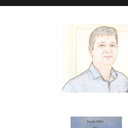
My books
Franjo Milos.