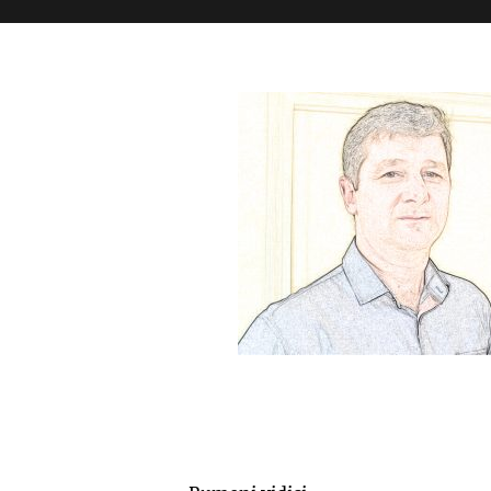
My books
Franjo Milos.