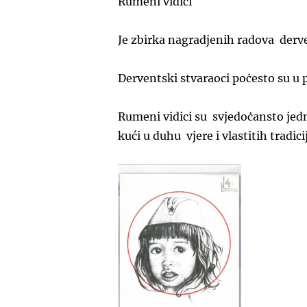
Rumeni vidici
Je zbirka nagradjenih radova der
Derventski stvaraoci poċesto su u p
Rumeni vidici su svjedoċansto jedn
kući u duhu vjere i vlastitih tradici