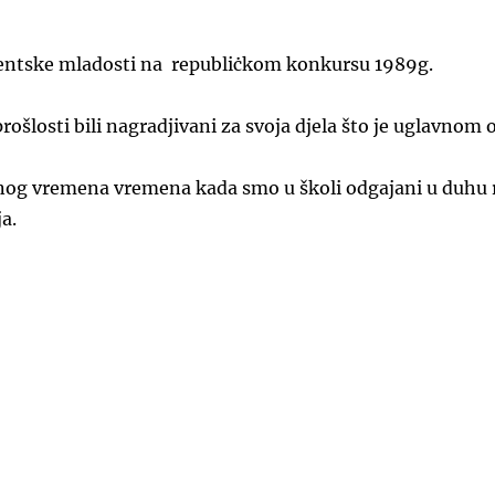
ventske mladosti na republiċkom konkursu 1989g.
rošlosti bili nagradjivani za svoja djela što je uglavnom
og vremena vremena kada smo u školi odgajani u duhu rev
ja.