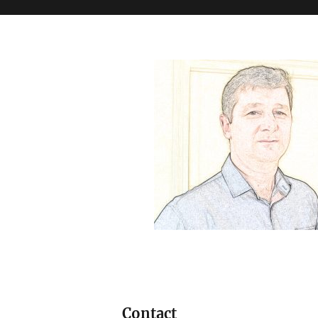
My books
Franjo Milos.
Contact