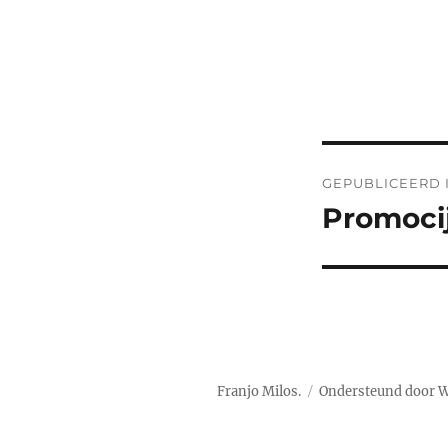
Bericht
GEPUBLICEERD 
navigatie
Promocij
Franjo Milos.
Ondersteund door 