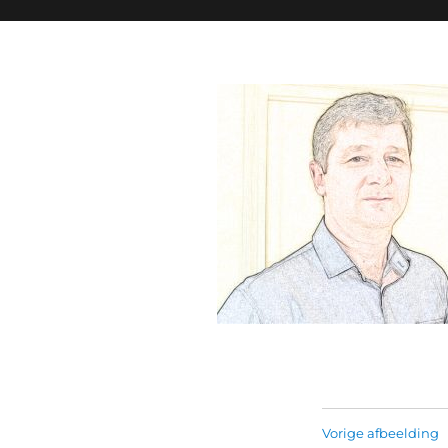
My books
Franjo Milos.
Vorige afbeelding