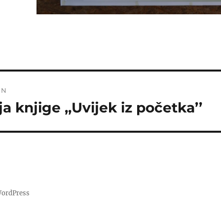
IN
a knjige ,,Uvijek iz početka’’
WordPress