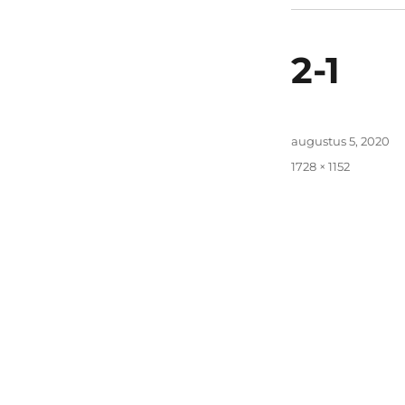
2-1
Geplaatst
augustus 5, 2020
op
Volledige
1728 × 1152
grootte