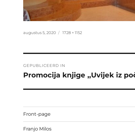
Geplaatst
Volledige
augustus 5, 2020
1728 × 1152
op
grootte
Bericht
GEPUBLICEERD IN
navigatie
Promocija knjige ,,Uvijek iz po
Front-page
Franjo Milos