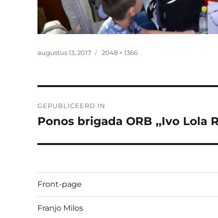
Geplaatst
Volledige
augustus 13, 2017
2048 × 1366
op
grootte
Bericht
GEPUBLICEERD IN
navigatie
Ponos brigada ORB ,,Ivo Lola 
Front-page
Franjo Milos