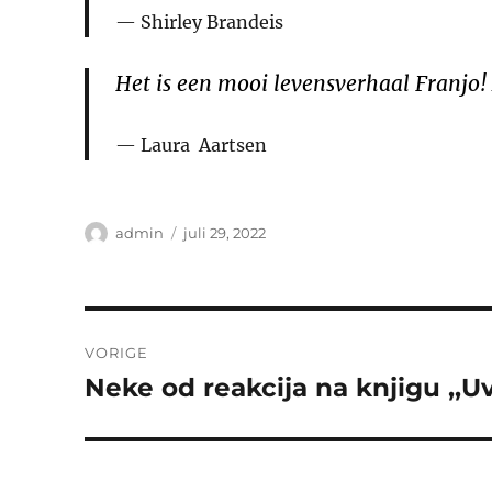
Shirley Brandeis
Het is een mooi levensverhaal Franjo
Laura Aartsen
Auteur
Geplaatst
admin
juli 29, 2022
op
Bericht
VORIGE
navigatie
Neke od reakcija na knjigu ,,Uv
Vorig
bericht: