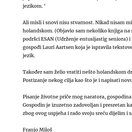
jezikom. ‘
Ali misli i snovi nisu stvarnost. Nikad nisam m
holandskom. (Objavio sam nekoliko knjiga na s
podršci ESAN (Udrženje entusijastig seniora) i
gospođi Lauri Aartsen koja je ispravila teksto
jezik.
Također sam želio vratiti nešto holandskom dru
Postizanje nekog cilja kao što je i napisati n
Pisanje životne priče mog naratora, gospodina 
Gospodin je izuzetno zadovoljan i presretan ka
zbog ovog uspjeha i rado svoju sreću dijelim i 
Franjo Miloš