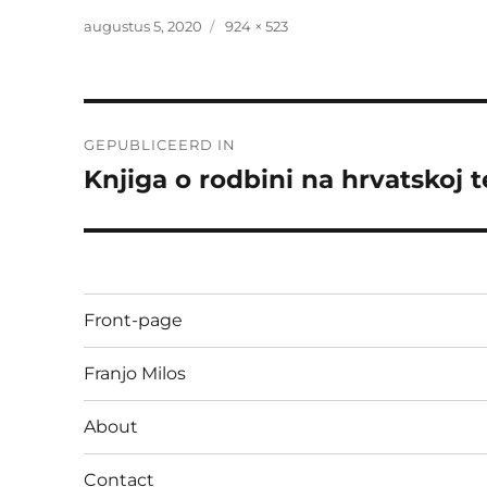
Geplaatst
Volledige
augustus 5, 2020
924 × 523
op
grootte
Bericht
GEPUBLICEERD IN
navigatie
Knjiga o rodbini na hrvatskoj te
Front-page
Franjo Milos
About
Contact